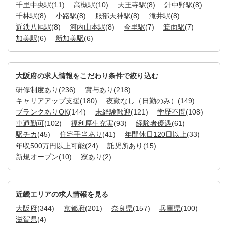
千里中央駅
(11)
高槻駅
(10)
天王寺駅
(8)
針中野駅
(8)
千林駅
(8)
小路駅
(8)
服部天神駅
(8)
滝井駅
(8)
近鉄八尾駅
(8)
河内山本駅
(8)
今里駅
(7)
箕面駅
(7)
加美駅
(6)
新加美駅
(6)
大阪府の求人情報をこだわり条件で絞り込む
研修制度あり
(236)
賞与あり
(218)
キャリアアップ支援
(180)
夜勤なし（日勤のみ）
(149)
ブランクありOK
(144)
未経験歓迎
(121)
学歴不問
(108)
車通勤可
(102)
福利厚生充実
(93)
経験者優遇
(61)
駅チカ
(45)
住宅手当あり
(41)
年間休日120日以上
(33)
年収500万円以上可能
(24)
託児所あり
(15)
新規オープン
(10)
寮あり
(2)
近畿エリアの求人情報を見る
大阪府
(344)
京都府
(201)
奈良県
(157)
兵庫県
(100)
滋賀県
(4)