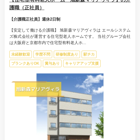
護職（正社員）
【介護職正社員】週休2日制
【安定して働ける介護職】 旭新森マリアヴィラは エールシステム
ズ株式会社が運営する住宅型老人ホームです。 当社グループ会社
は大阪府と京都市内で住宅型有料老人ホ...
未経験歓迎
学歴不問
研修制度あり
駅チカ
ブランクありOK
賞与あり
キャリアアップ支援