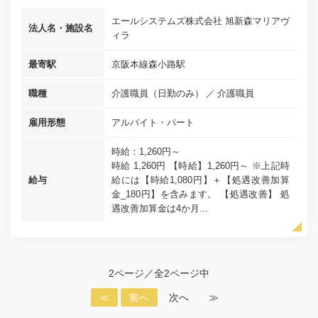
エールシステムズ株式会社 旭新森マリアヴ
法人名・施設名
ィラ
最寄駅
京阪本線森小路駅
職種
介護職員（日勤のみ）
介護職員
雇用形態
アルバイト・パート
時給：1,260円～
時給 1,260円 【時給】1,260円～ ※上記時
給与
給には【時給1,080円】＋【処遇改善加算
金_180円】を含みます。 【処遇改善】 処
遇改善加算金は4か月...
2ページ／全2ページ中
≪
前へ
次へ
≫