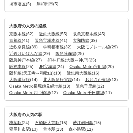
堺市堺区
(5)
岸和田市
(5)
大阪府の人気の路線
京阪本線
(62)
近鉄大阪線
(55)
阪急京都本線
(45)
京都線
(41)
阪急宝塚本線
(41)
大和路線
(39)
近鉄奈良線
(39)
学研都市線
(32)
大阪モノレール線
(29)
近鉄けいはんな線
(29)
阪急箕面線
(28)
阪急神戸本線
(27)
JR神戸線(大阪～神戸)
(25)
阪神本線
(25)
JR宝塚線
(24)
Osaka Metro谷町線
(20)
阪和線(天王寺～和歌山)
(19)
近鉄南大阪線
(16)
大阪環状線
(14)
北大阪急行電鉄
(14)
おおさか東線
(13)
Osaka Metro長堀鶴見緑地線
(13)
阪急千里線
(12)
Osaka Metro四つ橋線
(12)
Osaka Metro千日前線
(11)
大阪府の人気の駅
樟葉駅
(24)
石橋阪大前駅
(15)
若江岩田駅
(15)
寝屋川市駅
(13)
荒本駅
(13)
森小路駅
(11)