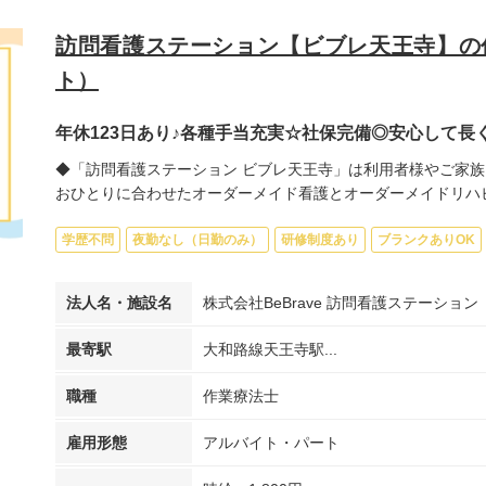
訪問看護ステーション【ビブレ天王寺】の
ト）
年休123日あり♪各種手当充実☆社保完備◎安心して
◆「訪問看護ステーション ビブレ天王寺」は利用者様やご家族
おひとりに合わせたオーダーメイド看護とオーダーメイドリハビリ
学歴不問
夜勤なし（日勤のみ）
研修制度あり
ブランクありOK
法人名・施設名
株式会社BeBrave 訪問看護ステーショ
最寄駅
大和路線天王寺駅...
職種
作業療法士
雇用形態
アルバイト・パート