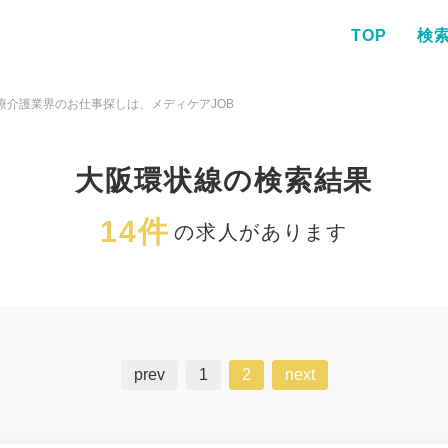
TOP
検
療介護業界のお仕事探しは、メディケアJOB
大阪環状線の検索結果
14件
の求人があります
prev
1
2
next