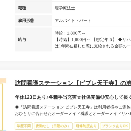
職種
理学療法士
雇用形態
アルバイト・パート
時給：1,800円～
給与
【時給】1,800円～ 【想定年収】 ◆リ
は1年間在籍した際に支給される金額の一
訪問看護ステーション【ビブレ天王寺】の
年休123日あり♪各種手当充実☆社保完備◎安心して
◆「訪問看護ステーション ビブレ天王寺」は利用者様やご家族
おひとりに合わせたオーダーメイド看護とオーダーメイドリハビリ
学歴不問
夜勤なし（日勤のみ）
研修制度あり
ブランクありOK