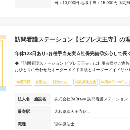
当：10,000円 地域手当：15,000円 固定残
訪問看護ステーション【ビブレ天王寺】の
年休123日あり♪各種手当充実☆社保完備◎安心して
◆「訪問看護ステーション ビブレ天王寺」は利用者様やご家族
おひとりに合わせたオーダーメイド看護とオーダーメイドリハビリ
学歴不問
夜勤なし（日勤のみ）
福利厚生充実
年間休日120日以
法人名・施設名
株式会社BeBrave 訪問看護ステーショ
最寄駅
大和路線天王寺駅...
職種
理学療法士