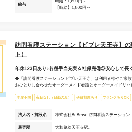
時給：1,800円～
給与
【時給】1,800円～
訪問看護ステーション【ビブレ天王寺】の
ト）
年休123日あり♪各種手当充実☆社保完備◎安心して
◆「訪問看護ステーション ビブレ天王寺」は利用者様やご家族
おひとりに合わせたオーダーメイド看護とオーダーメイドリハビリ
学歴不問
夜勤なし（日勤のみ）
研修制度あり
ブランクありOK
法人名・施設名
株式会社BeBrave 訪問看護ステーショ
最寄駅
大和路線天王寺駅...