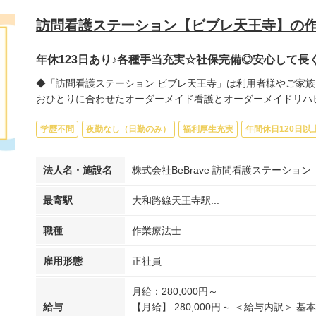
訪問看護ステーション【ビブレ天王寺】の
年休123日あり♪各種手当充実☆社保完備◎安心して
◆「訪問看護ステーション ビブレ天王寺」は利用者様やご家族
おひとりに合わせたオーダーメイド看護とオーダーメイドリハビリ
学歴不問
夜勤なし（日勤のみ）
福利厚生充実
年間休日120日以
法人名・施設名
株式会社BeBrave 訪問看護ステーショ
最寄駅
大和路線天王寺駅...
職種
作業療法士
雇用形態
正社員
月給：280,000円～
給与
【月給】 280,000円～ ＜給与内訳＞ 基本