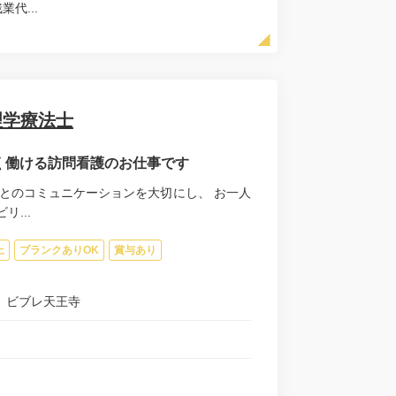
業代...
理学療法士
長く働ける訪問看護のお仕事です
とのコミュニケーションを大切にし、 お一人
...
上
ブランクありOK
賞与あり
ン ビブレ天王寺