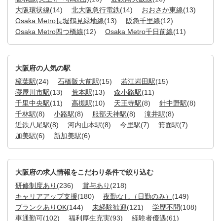
大阪環状線
(14)
北大阪急行電鉄
(14)
おおさか東線
(13)
Osaka Metro長堀鶴見緑地線
(13)
阪急千里線
(12)
Osaka Metro四つ橋線
(12)
Osaka Metro千日前線
(11)
大阪府の人気の駅
樟葉駅
(24)
石橋阪大前駅
(15)
若江岩田駅
(15)
寝屋川市駅
(13)
荒本駅
(13)
森小路駅
(11)
千里中央駅
(11)
高槻駅
(10)
天王寺駅
(8)
針中野駅
(8)
千林駅
(8)
小路駅
(8)
服部天神駅
(8)
滝井駅
(8)
近鉄八尾駅
(8)
河内山本駅
(8)
今里駅
(7)
箕面駅
(7)
加美駅
(6)
新加美駅
(6)
大阪府の求人情報をこだわり条件で絞り込む
研修制度あり
(236)
賞与あり
(218)
キャリアアップ支援
(180)
夜勤なし（日勤のみ）
(149)
ブランクありOK
(144)
未経験歓迎
(121)
学歴不問
(108)
車通勤可
(102)
福利厚生充実
(93)
経験者優遇
(61)