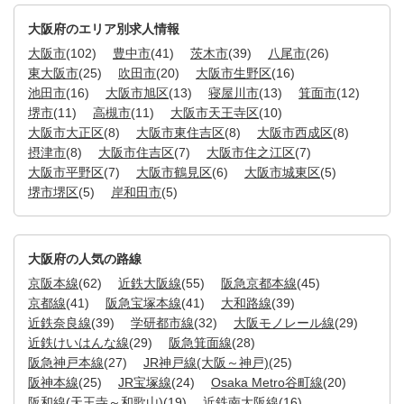
大阪府のエリア別求人情報
大阪市
(102)
豊中市
(41)
茨木市
(39)
八尾市
(26)
東大阪市
(25)
吹田市
(20)
大阪市生野区
(16)
池田市
(16)
大阪市旭区
(13)
寝屋川市
(13)
箕面市
(12)
堺市
(11)
高槻市
(11)
大阪市天王寺区
(10)
大阪市大正区
(8)
大阪市東住吉区
(8)
大阪市西成区
(8)
摂津市
(8)
大阪市住吉区
(7)
大阪市住之江区
(7)
大阪市平野区
(7)
大阪市鶴見区
(6)
大阪市城東区
(5)
堺市堺区
(5)
岸和田市
(5)
大阪府の人気の路線
京阪本線
(62)
近鉄大阪線
(55)
阪急京都本線
(45)
京都線
(41)
阪急宝塚本線
(41)
大和路線
(39)
近鉄奈良線
(39)
学研都市線
(32)
大阪モノレール線
(29)
近鉄けいはんな線
(29)
阪急箕面線
(28)
阪急神戸本線
(27)
JR神戸線(大阪～神戸)
(25)
阪神本線
(25)
JR宝塚線
(24)
Osaka Metro谷町線
(20)
阪和線(天王寺～和歌山)
(19)
近鉄南大阪線
(16)