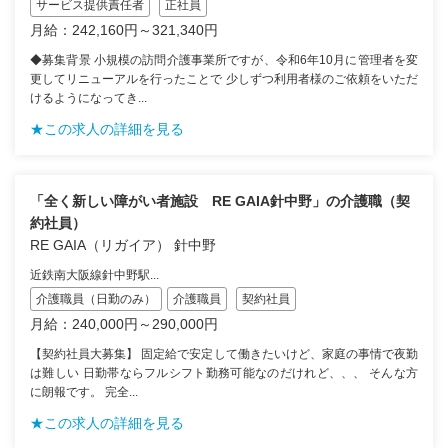
サービス提供責任者
正社員
月給：242,160円～321,340円
◆募集背景 小規模の訪問介護事業所ですが、令和6年10月に管理者を変
更してリニューアルを行ったことで 少しずつ利用者様のご依頼をいただ
けるようになってき...
★この求人の詳細を見る
「全く新しい障がい者施設 RE GAIA針中野」の介護職（契
約社員）
RE GAIA（リガイア） 針中野
近鉄南大阪線針中野駅...
介護職員（日勤のみ）
介護職員
契約社員
月給：240,000円～290,000円
【契約社員大募集】 固定給で安定して働きたいけど、家庭の事情で夜勤
は難しい 日勤帯ならフルシフト勤務可能なのだけれど、、、 そんな方
に朗報です。 完全...
★この求人の詳細を見る