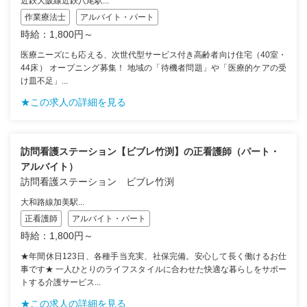
近鉄大阪線近鉄八尾駅...
作業療法士
アルバイト・パート
時給：1,800円～
医療ニーズにも応える、次世代型サービス付き高齢者向け住宅（40室・
44床） オープニング募集！ 地域の「待機者問題」や「医療的ケアの受
け皿不足」...
★この求人の詳細を見る
訪問看護ステーション【ビブレ竹渕】の正看護師（パート・
アルバイト）
訪問看護ステーション ビブレ竹渕
大和路線加美駅...
正看護師
アルバイト・パート
時給：1,800円～
★年間休日123日、各種手当充実、社保完備。安心して長く働けるお仕
事です★ 一人ひとりのライフスタイルに合わせた快適な暮らしをサポー
トする介護サービス...
★この求人の詳細を見る