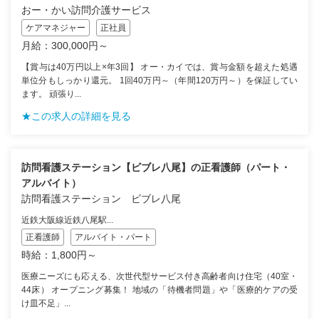
おー・かい訪問介護サービス
ケアマネジャー
正社員
月給：300,000円～
【賞与は40万円以上×年3回】 オー・カイでは、賞与金額を超えた処遇
単位分もしっかり還元。 1回40万円～（年間120万円～）を保証してい
ます。 頑張り...
★この求人の詳細を見る
訪問看護ステーション【ビブレ八尾】の正看護師（パート・
アルバイト）
訪問看護ステーション ビブレ八尾
近鉄大阪線近鉄八尾駅...
正看護師
アルバイト・パート
時給：1,800円～
医療ニーズにも応える、次世代型サービス付き高齢者向け住宅（40室・
44床） オープニング募集！ 地域の「待機者問題」や「医療的ケアの受
け皿不足」...