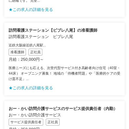
に朗報です。 完全...
★この求人の詳細を見る
訪問看護ステーション【ビブレ八尾】の准看護師
訪問看護ステーション ビブレ八尾
近鉄大阪線近鉄八尾駅...
准看護師
正社員
月給：250,000円～
医療ニーズにも応える、次世代型サービス付き高齢者向け住宅（40室・
44床） オープニング募集！ 地域の「待機者問題」や「医療的ケアの受
け皿不足」...
★この求人の詳細を見る
おー・かい訪問介護サービスのサービス提供責任者（内勤）
おー・かい訪問介護サービス
サービス提供責任者
正社員