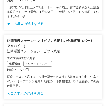
月給：250,000円～
【賞与は40万円以上×年3回】 オー・カイでは、賞与金額を超えた処遇
単位分もしっかり還元。 1回40万円～（年間120万円～）を保証してい
ます 頑張りが...
★この求人の詳細を見る
訪問看護ステーション【ビブレ八尾】の准看護師（パート・
アルバイト）
訪問看護ステーション ビブレ八尾
近鉄大阪線近鉄八尾駅...
准看護師
アルバイト・パート
時給：1,500円～
医療ニーズにも応える、次世代型サービス付き高齢者向け住宅（40室・
44床） オープニング募集！ 地域の「待機者問題」や「医療的ケアの受
け皿不足」...
★この求人の詳細を見る