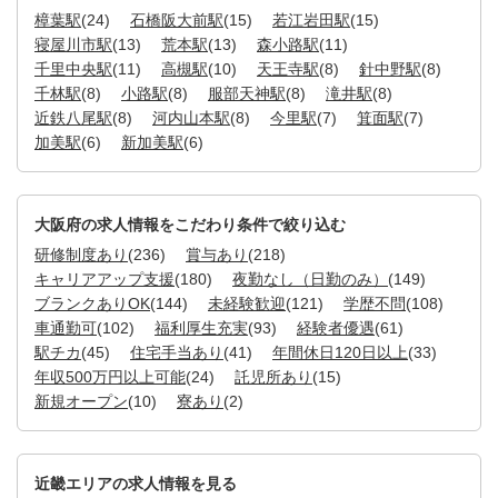
樟葉駅
(24)
石橋阪大前駅
(15)
若江岩田駅
(15)
寝屋川市駅
(13)
荒本駅
(13)
森小路駅
(11)
千里中央駅
(11)
高槻駅
(10)
天王寺駅
(8)
針中野駅
(8)
千林駅
(8)
小路駅
(8)
服部天神駅
(8)
滝井駅
(8)
近鉄八尾駅
(8)
河内山本駅
(8)
今里駅
(7)
箕面駅
(7)
加美駅
(6)
新加美駅
(6)
大阪府の求人情報をこだわり条件で絞り込む
研修制度あり
(236)
賞与あり
(218)
キャリアアップ支援
(180)
夜勤なし（日勤のみ）
(149)
ブランクありOK
(144)
未経験歓迎
(121)
学歴不問
(108)
車通勤可
(102)
福利厚生充実
(93)
経験者優遇
(61)
駅チカ
(45)
住宅手当あり
(41)
年間休日120日以上
(33)
年収500万円以上可能
(24)
託児所あり
(15)
新規オープン
(10)
寮あり
(2)
近畿エリアの求人情報を見る