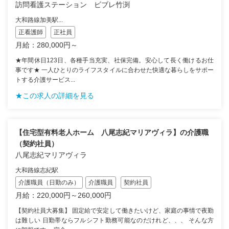
訪問看護ステーション ビブレ竹渕
大和路線加美駅...
正看護師
正社員
月給：280,000円～
★年間休日123日、各種手当充実、社保完備。安心して長く働けるお仕
事です★ 一人ひとりのライフスタイルに合わせた快適な暮らしをサポー
トする介護サービス...
★この求人の詳細を見る
【住宅型有料老人ホーム 八尾志紀マリアヴィラ】の介護職
（契約社員）
八尾志紀マリアヴィラ
大和路線志紀駅
介護職員（日勤のみ）
介護職員
契約社員
月給：220,000円～260,000円
【契約社員大募集】 固定給で安定して働きたいけど、家庭の事情で夜勤
は難しい 日勤帯ならフルシフト勤務可能なのだけれど、、、 そんな方