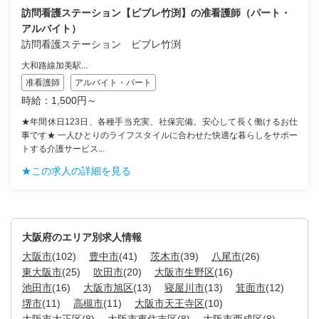
訪問看護ステーション【ビブレ竹渕】の准看護師（パート・
アルバイト）
訪問看護ステーション ビブレ竹渕
大和路線加美駅...
准看護師
アルバイト・パート
時給：1,500円～
★年間休日123日、各種手当充実、社保完備。安心して長く働けるお仕
事です★ 一人ひとりのライフスタイルに合わせた快適な暮らしをサポー
トする介護サービス...
★この求人の詳細を見る
大阪府のエリア別求人情報
大阪市
(102)
豊中市
(41)
茨木市
(39)
八尾市
(26)
東大阪市
(25)
吹田市
(20)
大阪市生野区
(16)
池田市
(16)
大阪市旭区
(13)
寝屋川市
(13)
箕面市
(12)
堺市
(11)
高槻市
(11)
大阪市天王寺区
(10)
大阪市大正区
(8)
大阪市東住吉区
(8)
大阪市西成区
(8)