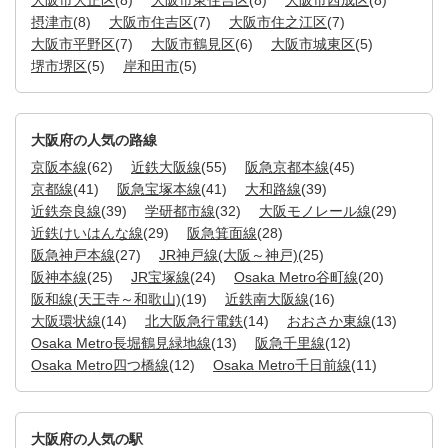
摂津市
(8)
大阪市住吉区
(7)
大阪市住之江区
(7)
大阪市平野区
(7)
大阪市鶴見区
(6)
大阪市城東区
(5)
堺市堺区
(5)
岸和田市
(5)
大阪府の人気の路線
京阪本線
(62)
近鉄大阪線
(55)
阪急京都本線
(45)
京都線
(41)
阪急宝塚本線
(41)
大和路線
(39)
近鉄奈良線
(39)
学研都市線
(32)
大阪モノレール線
(29)
近鉄けいはんな線
(29)
阪急箕面線
(28)
阪急神戸本線
(27)
JR神戸線(大阪～神戸)
(25)
阪神本線
(25)
JR宝塚線
(24)
Osaka Metro谷町線
(20)
阪和線(天王寺～和歌山)
(19)
近鉄南大阪線
(16)
大阪環状線
(14)
北大阪急行電鉄
(14)
おおさか東線
(13)
Osaka Metro長堀鶴見緑地線
(13)
阪急千里線
(12)
Osaka Metro四つ橋線
(12)
Osaka Metro千日前線
(11)
大阪府の人気の駅