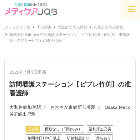
メディケアJOB
求人検索
大阪府の求人情報
八尾市の求人情報
株式会社BeBrave 訪問看護ステーション ビブレ竹渕（正社員・准看護
師・訪問サービス）の求人情報
2025年7月4日更新
訪問看護ステーション【ビブレ竹渕】の准
看護師
大和路線加美駅
おおさか東線新加美駅
Osaka Metro
谷町線出戸駅
正社員
夜勤なし（日勤のみ）
福利厚生充実
年間休日120日以上
研修制度あり
賞与あり