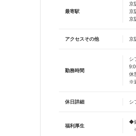
京
最寄駅
京
京
アクセスその他
京
シ
9:
勤務時間
休
※
休日詳細
シ
◆
福利厚生
※