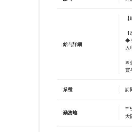
【
【
◆
給与詳細
入
※
賞
業種
訪
〒5
勤務地
大