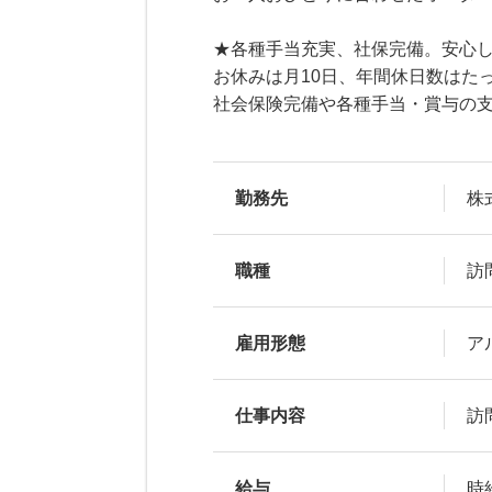
★各種手当充実、社保完備。安心
お休みは月10日、年間休日数はた
社会保険完備や各種手当・賞与の
勤務先
株
職種
訪
雇用形態
ア
仕事内容
訪
給与
時