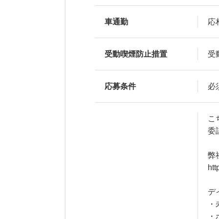
車通勤
応
受動喫煙防止措置
受
応募条件
必
こ
委
弊
htt
デ
・
・