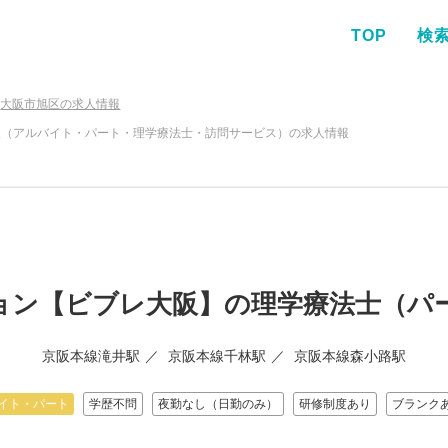
TOP
検
大阪市旭区の求人情報
レ大阪（アルバイト・パート・理学療法士・訪問サービス）の求人情報
ョン【ビブレ大阪】の理学療法士（パ
京阪本線滝井駅
京阪本線千林駅
京阪本線森小路駅
イト・パート
学歴不問
夜勤なし（日勤のみ）
研修制度あり
ブランクあ