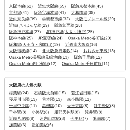
京阪本線
(62)
近鉄大阪線
(55)
阪急京都本線
(45)
京都線
(41)
阪急宝塚本線
(41)
大和路線
(39)
近鉄奈良線
(39)
学研都市線
(32)
大阪モノレール線
(29)
近鉄けいはんな線
(29)
阪急箕面線
(28)
阪急神戸本線
(27)
JR神戸線(大阪～神戸)
(25)
阪神本線
(25)
JR宝塚線
(24)
Osaka Metro谷町線
(20)
阪和線(天王寺～和歌山)
(19)
近鉄南大阪線
(16)
大阪環状線
(14)
北大阪急行電鉄
(14)
おおさか東線
(13)
Osaka Metro長堀鶴見緑地線
(13)
阪急千里線
(12)
Osaka Metro四つ橋線
(12)
Osaka Metro千日前線
(11)
大阪府の人気の駅
樟葉駅
(24)
石橋阪大前駅
(15)
若江岩田駅
(15)
寝屋川市駅
(13)
荒本駅
(13)
森小路駅
(11)
千里中央駅
(11)
高槻駅
(10)
天王寺駅
(8)
針中野駅
(8)
千林駅
(8)
小路駅
(8)
服部天神駅
(8)
滝井駅
(8)
近鉄八尾駅
(8)
河内山本駅
(8)
今里駅
(7)
箕面駅
(7)
加美駅
(6)
新加美駅
(6)