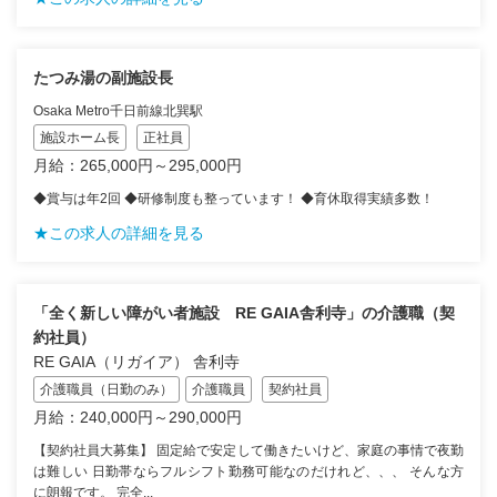
たつみ湯の副施設長
Osaka Metro千日前線北巽駅
施設ホーム長
正社員
月給：265,000円～295,000円
◆賞与は年2回 ◆研修制度も整っています！ ◆育休取得実績多数！
★この求人の詳細を見る
「全く新しい障がい者施設 RE GAIA舎利寺」の介護職（契
約社員）
RE GAIA（リガイア） 舎利寺
介護職員（日勤のみ）
介護職員
契約社員
月給：240,000円～290,000円
【契約社員大募集】 固定給で安定して働きたいけど、家庭の事情で夜勤
は難しい 日勤帯ならフルシフト勤務可能なのだけれど、、、 そんな方
に朗報です。 完全...