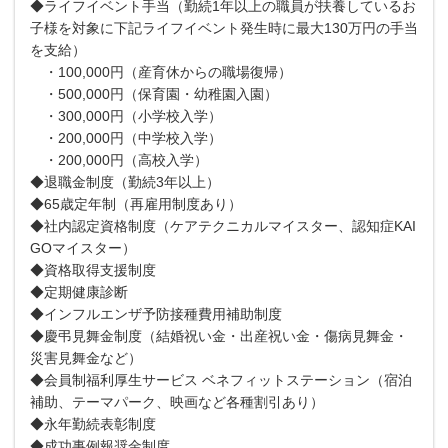
◆ライフイベント手当（勤続1年以上の職員が扶養しているお
子様を対象に下記ライフイベント発生時に最大130万円の手当
を支給）
・100,000円（産育休からの職場復帰）
・500,000円（保育園・幼稚園入園）
・300,000円（小学校入学）
・200,000円（中学校入学）
・200,000円（高校入学）
◆退職金制度（勤続3年以上）
◆65歳定年制（再雇用制度あり）
◆社内認定資格制度（ケアテクニカルマイスター、認知症KAI
GOマイスター）
◆資格取得支援制度
◆定期健康診断
◆インフルエンザ予防接種費用補助制度
◆慶弔見舞金制度（結婚祝い金・出産祝い金・傷病見舞金・
災害見舞金など）
◆会員制福利厚生サービス ベネフィットステーション（宿泊
補助、テーマパーク、映画など各種割引あり）
◆永年勤続表彰制度
◆成功事例報奨金制度