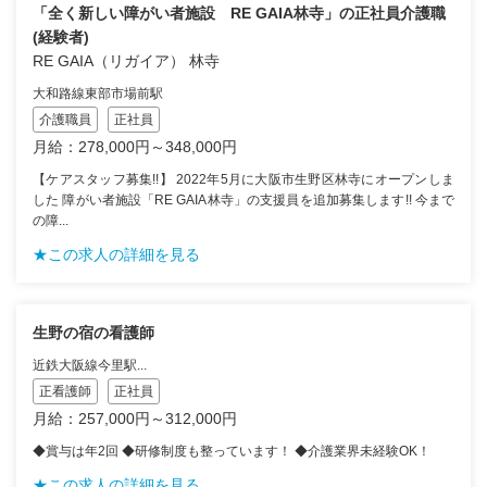
「全く新しい障がい者施設 RE GAIA林寺」の正社員介護職
(経験者)
RE GAIA（リガイア） 林寺
大和路線東部市場前駅
介護職員
正社員
月給：278,000円～348,000円
【ケアスタッフ募集!!】 2022年5月に大阪市生野区林寺にオープンしま
した 障がい者施設「RE GAIA林寺」の支援員を追加募集します!! 今まで
の障...
★この求人の詳細を見る
生野の宿の看護師
近鉄大阪線今里駅...
正看護師
正社員
月給：257,000円～312,000円
◆賞与は年2回 ◆研修制度も整っています！ ◆介護業界未経験OK！
★この求人の詳細を見る