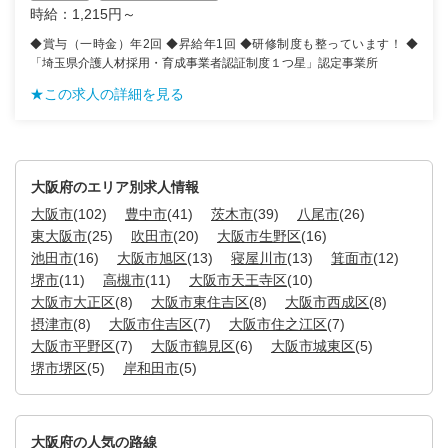
時給：1,215円～
◆賞与（一時金）年2回 ◆昇給年1回 ◆研修制度も整っています！ ◆
「埼玉県介護人材採用・育成事業者認証制度１つ星」認定事業所
★この求人の詳細を見る
大阪府のエリア別求人情報
大阪市
(102)
豊中市
(41)
茨木市
(39)
八尾市
(26)
東大阪市
(25)
吹田市
(20)
大阪市生野区
(16)
池田市
(16)
大阪市旭区
(13)
寝屋川市
(13)
箕面市
(12)
堺市
(11)
高槻市
(11)
大阪市天王寺区
(10)
大阪市大正区
(8)
大阪市東住吉区
(8)
大阪市西成区
(8)
摂津市
(8)
大阪市住吉区
(7)
大阪市住之江区
(7)
大阪市平野区
(7)
大阪市鶴見区
(6)
大阪市城東区
(5)
堺市堺区
(5)
岸和田市
(5)
大阪府の人気の路線