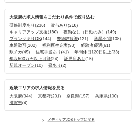
大阪府の求人情報をこだわり条件で絞り込む
研修制度あり
(236)
賞与あり
(218)
キャリアアップ支援
(180)
夜勤なし（日勤のみ）
(149)
ブランクありOK
(144)
未経験歓迎
(121)
学歴不問
(108)
車通勤可
(102)
福利厚生充実
(93)
経験者優遇
(61)
駅チカ
(45)
住宅手当あり
(41)
年間休日120日以上
(33)
年収500万円以上可能
(24)
託児所あり
(15)
新規オープン
(10)
寮あり
(2)
近畿エリアの求人情報を見る
大阪府
(344)
京都府
(201)
奈良県
(157)
兵庫県
(100)
滋賀県
(4)
メディケアJOBトップに戻る